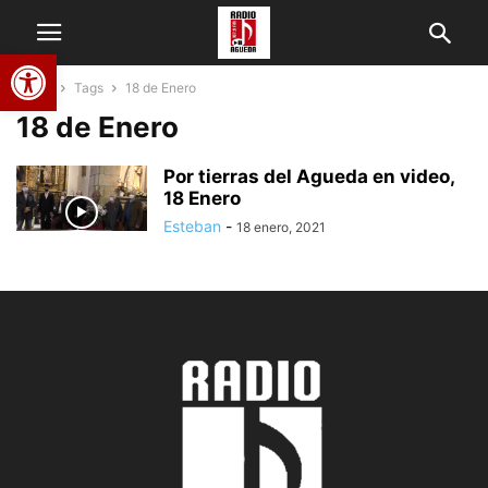
Abrir barra de herramientas
Home
Tags
18 de Enero
18 de Enero
Por tierras del Agueda en video,
18 Enero
Esteban
-
18 enero, 2021