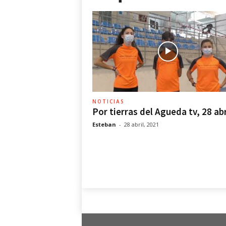
r
r
a
s
d
e
l
Á
g
NOTICIAS
u
Por tierras del Agueda tv, 28 abr
e
Esteban
-
28 abril, 2021
d
a