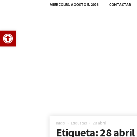
MIÉRCOLES, AGOSTO 5, 2026
CONTACTAR
Abrir barra de herramientas
P
o
r
t
Inicio
Etiquetas
28 abril
Etiqueta: 28 abril
i
e