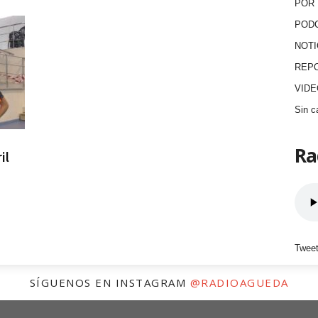
POR 
POD
NOTI
REP
VID
Sin c
Ra
il
Tweet
SÍGUENOS EN INSTAGRAM
@RADIOAGUEDA