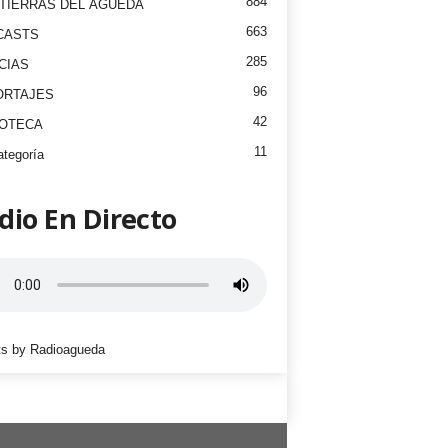
884
TIERRAS DEL ÁGUEDA
663
CASTS
285
CIAS
96
ORTAJES
42
EOTECA
11
ategoría
dio En Directo
s by Radioagueda