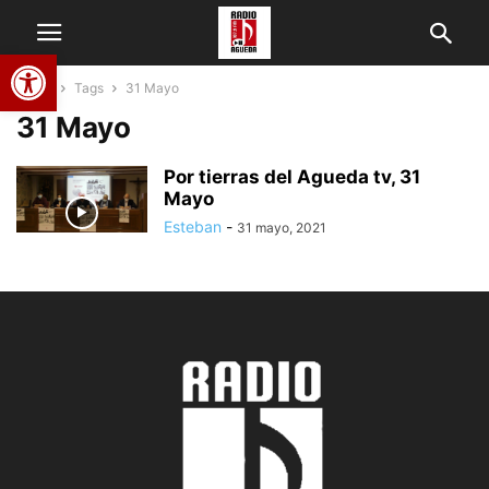
Abrir barra de herramientas
Home
Tags
31 Mayo
31 Mayo
Por tierras del Agueda tv, 31
Mayo
Esteban
-
31 mayo, 2021