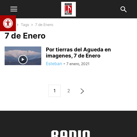
Abrir barra de herramientas
Home
Tags
7 de Enero
7 de Enero
Por tierras del Agueda en
imagenes, 7 de Enero
Esteban
-
7 enero, 2021
1
2