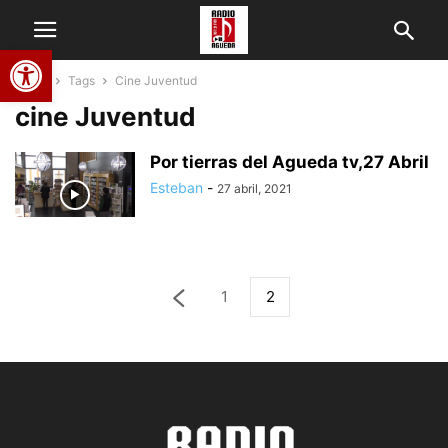
Abrir barra de herramientas
Home
Tags
Cine Juventud
cine Juventud
Por tierras del Agueda tv,27 Abril
Esteban
-
27 abril, 2021
1
2