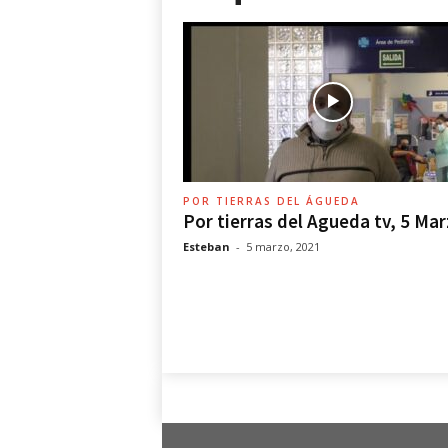
r
r
a
s
d
e
l
Á
g
POR TIERRAS DEL ÁGUEDA
u
Por tierras del Agueda tv, 5 Ma
e
Esteban
-
5 marzo, 2021
d
a