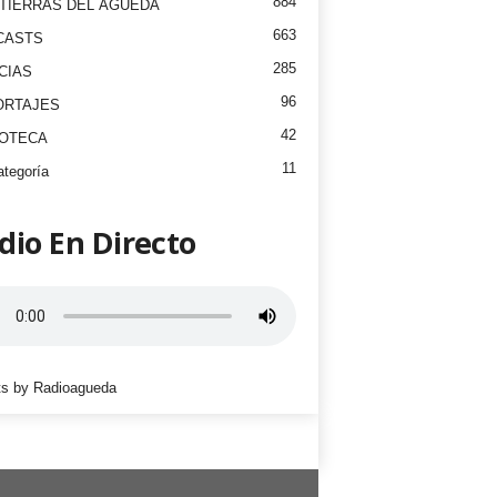
884
TIERRAS DEL ÁGUEDA
663
CASTS
285
CIAS
96
ORTAJES
42
EOTECA
11
ategoría
dio En Directo
s by Radioagueda