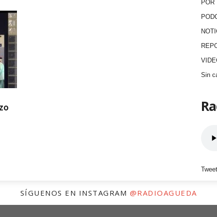
POR 
POD
NOTI
REP
VID
Sin c
Ra
rzo
Tweet
SÍGUENOS EN INSTAGRAM
@RADIOAGUEDA