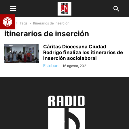
Abrir barra de herramientas
Home
Tags
Itinerarios de inserción
itinerarios de inserción
Cáritas Diocesana Ciudad
Rodrigo finaliza los itinerarios de
inserción sociolaboral
Esteban
-
16 agosto, 2021