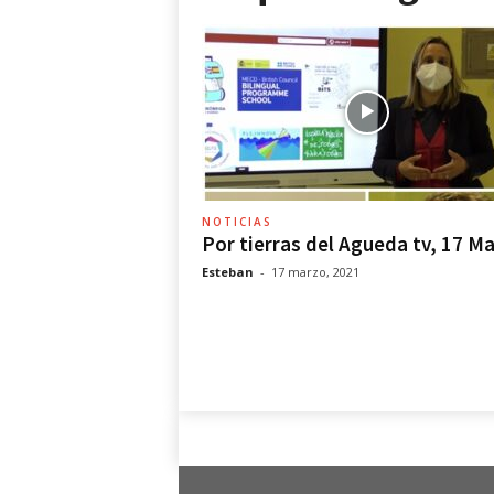
r
r
a
s
d
e
l
Á
g
NOTICIAS
u
Por tierras del Agueda tv, 17 M
e
Esteban
-
17 marzo, 2021
d
a