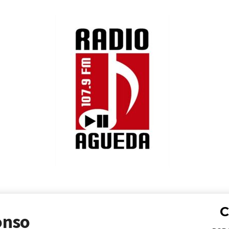
C
onso