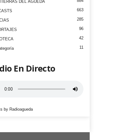
884
TIERRAS DEL ÁGUEDA
663
CASTS
285
CIAS
96
ORTAJES
42
EOTECA
11
ategoría
dio En Directo
s by Radioagueda