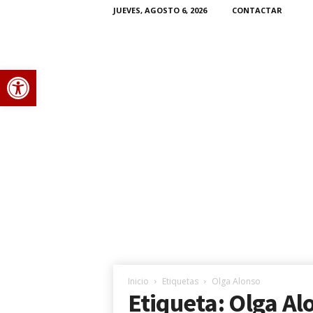
JUEVES, AGOSTO 6, 2026
CONTACTAR
Abrir barra de herramientas
P
o
r
t
Inicio
Etiquetas
Olga Alonso
Etiqueta: Olga Al
i
e