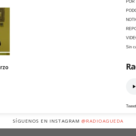
POR 
POD
NOTI
REP
VID
Sin c
Ra
arzo
Tweet
SÍGUENOS EN INSTAGRAM
@RADIOAGUEDA