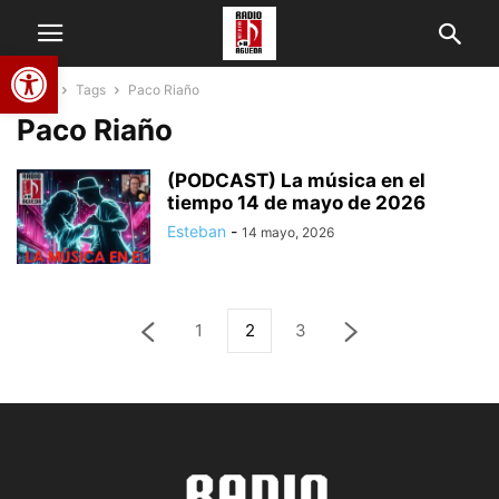
Abrir barra de herramientas
Home
Tags
Paco Riaño
Paco Riaño
(PODCAST) La música en el
tiempo 14 de mayo de 2026
Esteban
-
14 mayo, 2026
1
2
3