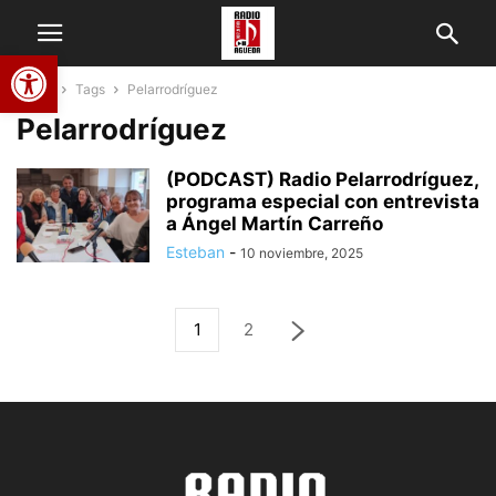
Abrir barra de herramientas
Home
Tags
Pelarrodríguez
Pelarrodríguez
(PODCAST) Radio Pelarrodríguez,
programa especial con entrevista
a Ángel Martín Carreño
Esteban
-
10 noviembre, 2025
1
2