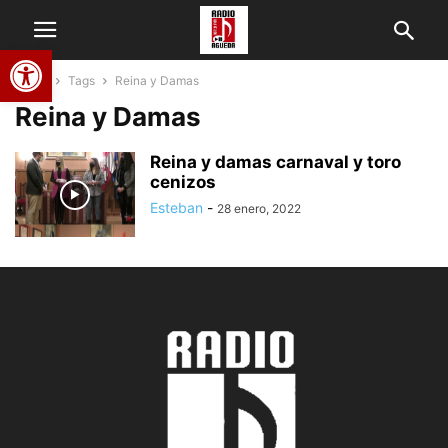
Abrir barra de herramientas
Home
Tags
Reina y Damas
Reina y Damas
Reina y damas carnaval y toro
cenizos
Esteban
-
28 enero, 2022