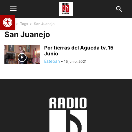
Abrir barra de herramientas
Home
Tags
San Juanejo
San Juanejo
Por tierras del Agueda tv, 15
Junio
Esteban
-
15 junio, 2021