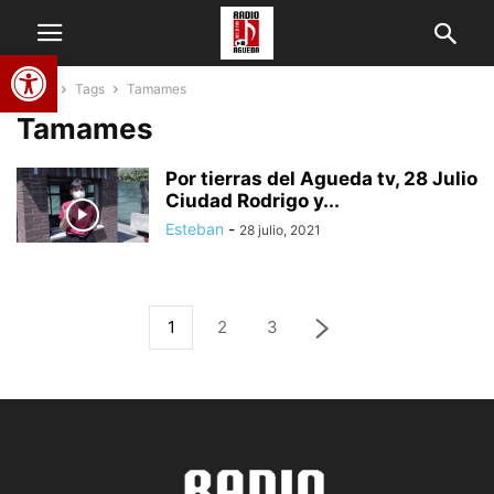
Abrir barra de herramientas
Home
Tags
Tamames
Tamames
Por tierras del Agueda tv, 28 Julio
Ciudad Rodrigo y...
Esteban
-
28 julio, 2021
1
2
3