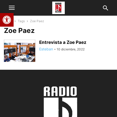
Abrir barra de herramientas
Home
Tags
Zoe Paez
Zoe Paez
Entrevista a Zoe Paez
Esteban
-
10 diciembre, 2022