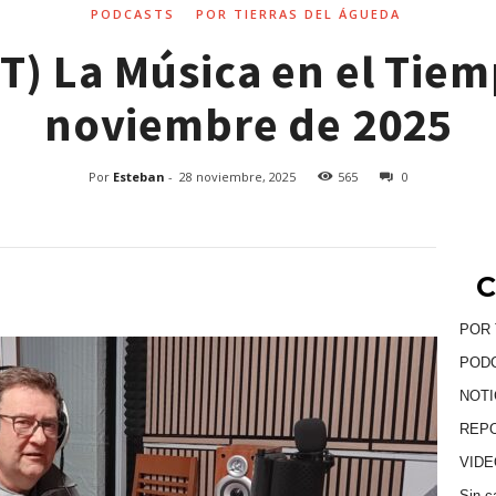
PODCASTS
POR TIERRAS DEL ÁGUEDA
) La Música en el Tiem
noviembre de 2025
Por
Esteban
-
28 noviembre, 2025
565
0
C
POR 
POD
NOTI
REP
VID
Sin c