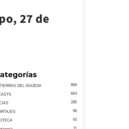
po, 27 de
ategorías
884
TIERRAS DEL ÁGUEDA
663
CASTS
285
CIAS
96
ORTAJES
42
EOTECA
11
ategoría