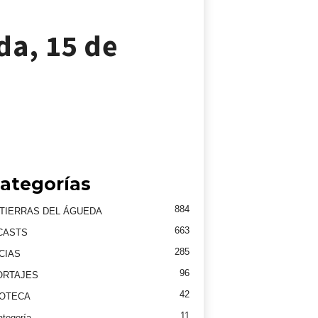
da, 15 de
ategorías
884
TIERRAS DEL ÁGUEDA
663
CASTS
285
CIAS
96
ORTAJES
42
EOTECA
11
ategoría