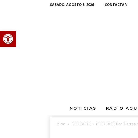
SÁBADO, AGOSTO 8, 2026
CONTACTAR
Abrir barra de herramientas
P
NOTICIAS
RADIO AGU
o
r
t
Inicio
PODCASTS
(PODCAST) Por Tierras 
i
e