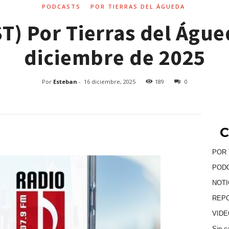
PODCASTS
POR TIERRAS DEL ÁGUEDA
) Por Tierras del Águe
diciembre de 2025
Por
Esteban
-
16 diciembre, 2025
189
0
C
POR 
POD
NOTI
REP
VID
Sin c