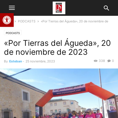
Abrir barra de herramientas
Home
PODCASTS
«Por Tierras del Águeda», 20 de noviembre de
2023
PODCASTS
«Por Tierras del Águeda», 20
de noviembre de 2023
338
0
By
Esteban
-
25 noviembre, 2023