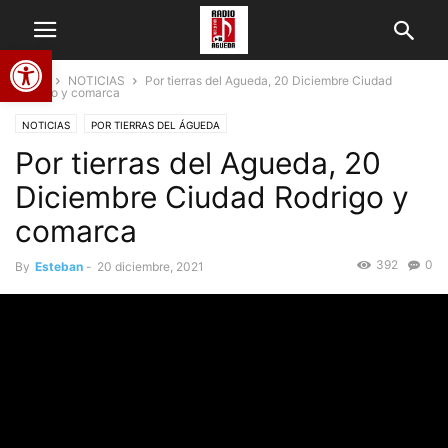
Abrir barra de herramientas
Home
NOTICIAS
Por tierras del Agueda, 20 Diciembre Ciudad
Rodrigo y comarca
NOTICIAS
POR TIERRAS DEL ÁGUEDA
Por tierras del Agueda, 20
Diciembre Ciudad Rodrigo y
comarca
392
0
By
Esteban
-
20 diciembre, 2021