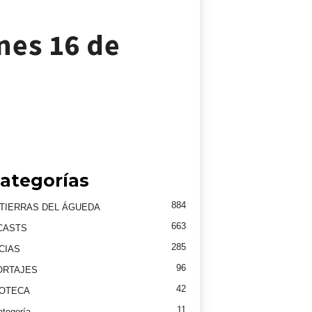
nes 16 de
ategorías
884
TIERRAS DEL ÁGUEDA
663
CASTS
285
CIAS
96
ORTAJES
42
EOTECA
11
ategoría