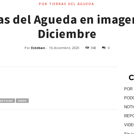
POR TIERRAS DEL ÁGUEDA
ras del Agueda en image
Diciembre
Por
Esteban
-
16 diciembre, 2020
368
0
C
POR 
POD
NOTICIAS
VIDEO
NOTI
REP
VID
Sin c