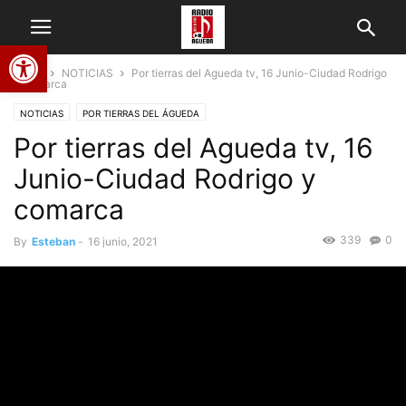
Abrir barra de herramientas
Home
NOTICIAS
Por tierras del Agueda tv, 16 Junio-Ciudad Rodrigo
y comarca
NOTICIAS
POR TIERRAS DEL ÁGUEDA
Por tierras del Agueda tv, 16
Junio-Ciudad Rodrigo y
comarca
339
0
By
Esteban
-
16 junio, 2021