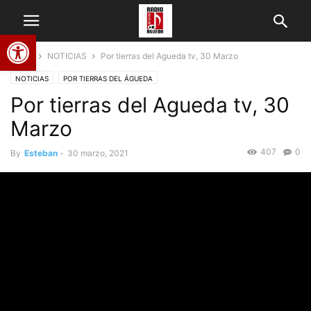
Abrir barra de herramientas
Home
NOTICIAS
Por tierras del Agueda tv, 30 Marzo
NOTICIAS
POR TIERRAS DEL ÁGUEDA
Por tierras del Agueda tv, 30
Marzo
407
0
By
Esteban
-
30 marzo, 2021