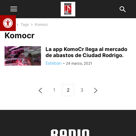
Abrir barra de herramientas
Home
Tags
Komocr
Komocr
La app KomoCr llega al mercado
de abastos de Ciudad Rodrigo.
Esteban
-
24 marzo, 2021
1
2
3