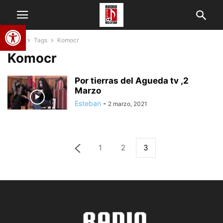
Abrir barra de herramientas
Home
Tags
Komocr
Komocr
Por tierras del Agueda tv ,2
Marzo
Esteban
-
2 marzo, 2021
1
2
3